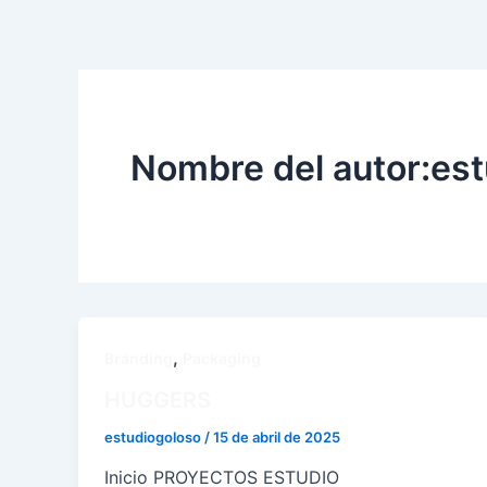
Ir
Paginación
al
de
contenido
entradas
Nombre del autor:es
,
Branding
Packaging
HUGGERS
estudiogoloso
/
15 de abril de 2025
Inicio PROYECTOS ESTUDIO